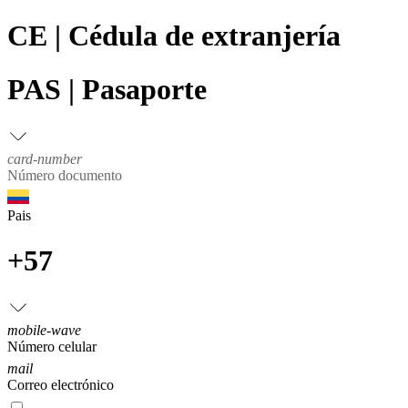
CE | Cédula de extranjería
PAS | Pasaporte
card-number
Número documento
Pais
+57
mobile-wave
Número celular
mail
Correo electrónico